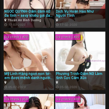
Các
NGỌC QUỲNH-Dâm dâm nữ
Dịch Vụ Hoàn Hảo Như
TP
đa tình – sexy khiêu gợi đa
Người Tình
tình
Miền
Thuận An Bình Dương
17-03-2023
17-02-2020
Trung
Các
Giá check | 400
Giá check | 400
TP
Miền
Tây
Các
TP
Mỹ Linh-Hàng ngon non tơ-
Phương Trinh-Dâm Nữ Làm
Miền
em được mệnh danh người
tình Cực Cảm Xúc
đẹp
Bắc
05-02-2020
05-02-2020
Thành
Viên
Giá check | 350
Giá check | 400