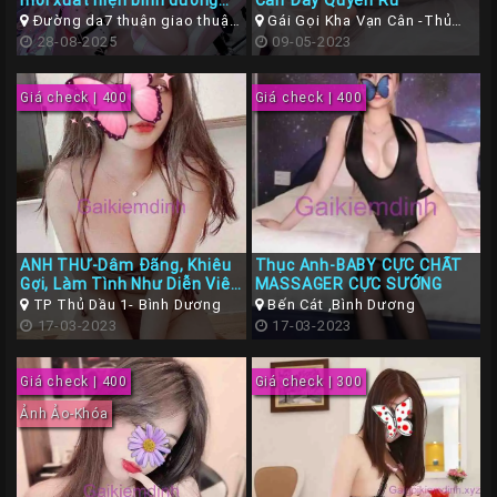
mới xuất hiện bình dương
Cân Đầy Quyến Rũ
Gái
xinh đẹp dâm đãng
Đường da7 thuận giao thuận
Gái Gọi Kha Vạn Cân -Thủ
an bình dương
28-08-2025
Đức
09-05-2023
Gọi
Đà
Giá check | 400
Giá check | 400
Nẵng
Gái
Gọi
Hà
Nội
ANH THƯ-Dâm Đãng, Khiêu
Thục Anh-BABY CỰC CHẤT
Các
Gợi, Làm Tình Như Diễn Viên
MASSAGER CỰC SƯỚNG
TP
JAV
TP Thủ Dầu 1- Bình Dương
Bến Cát ,Bình Dương
17-03-2023
17-03-2023
Miền
Nam
Giá check | 400
Giá check | 300
Các
Ảnh Ảo-Khóa
TP
Tây
Nguyên