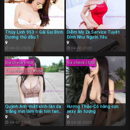
Thùy Linh 953 – Gái Gọi Bình
Diễm My 2k Service Tuyệt
Dương thủ dầu 1
Đỉnh Như Người Yêu
04-02-2020
04-02-2020
Giá check | 400
Giá check | 500
Tráo Hàng - Đã Khóa
Quỳnh Anh-mặt xinh-làn da
Hương Thảo-Cô nàng cực
trắng mịn làm trái tim tan
sexy ấn tượng
chảy
04-02-2020
04-02-2020