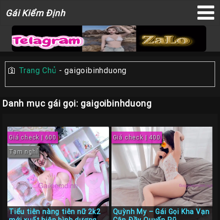
Gái
Gái Kiểm Định
×
Kiểm
Định
🛐
Trang Chủ
-
gaigoibinhduong
TRANG
CHỦ
Danh mục gái gọi: gaigoibinhduong
Liên
Hệ
Giá check | 600
Giá check | 400
Đăng
Bài
Tạm nghỉ
Gái
Gọi
Sài
Gòn
Tiểu tiên nàng tiên nữ 2k2
Quỳnh My – Gái Gọi Kha Vạn