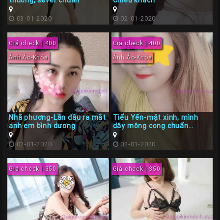
thuơng, sever chuẩn
Chiều khách
03-01-2020
02-01-2020
Giá check | 400
Giá check | 400
Ảnh Ảo-Khóa
Ảnh Ảo-Khóa
Nhã phương-Lần đầu ra mắt
Tiểu Yến-mặt xinh, mình
anh em bình dương
dây mông cong chuẩn
moder
02-01-2020
02-01-2020
Giá check | 350
Giá check | 350