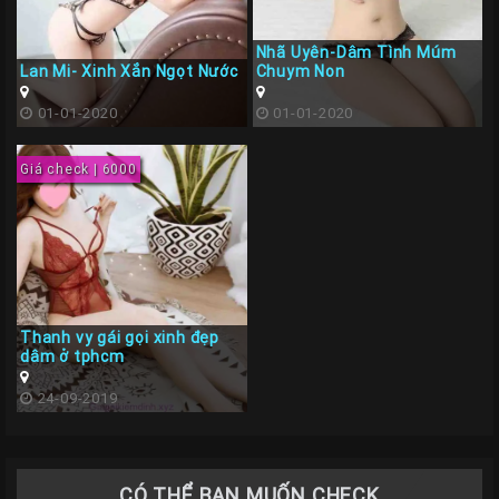
Nhã Uyên-Dâm Tình Múm
Lan Mi- Xinh Xắn Ngọt Nước
Chuym Non
01-01-2020
01-01-2020
Giá check | 6000
Thanh vy gái gọi xinh đẹp
dâm ở tphcm
24-09-2019
CÓ THỂ BẠN MUỐN CHECK