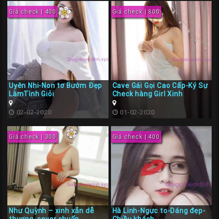
Giá check | 400
Giá check | 800
Uyên Nhi-Non tơ Bướm Đẹp
Cave Gái Gọi Cao Cấp-Ký Sự
LàmTình Giỏi
Check hàng Girl Xinh
02-02-2020
01-02-2020
Giá check | 300
Giá check | 400
Như Quỳnh – xinh xắn dễ
Hà Linh-Ngực to-Dáng đẹp-