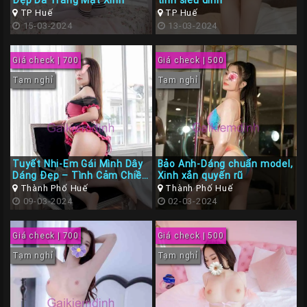
Đẹp Da Trắng Mặt Xinh
tình siêu đỉnh
TP Huế
TP Huế
15-03-2024
13-03-2024
Giá check | 700
Giá check | 500
Tạm nghỉ
Tạm nghỉ
Tuyết Nhi-Em Gái Mình Dây
Bảo Anh-Dáng chuẩn model,
Dáng Đẹp – Tình Cảm Chiều
Xinh xắn quyến rũ
Khách
Thành Phố Huế
Thành Phố Huế
09-03-2024
02-03-2024
Giá check | 700
Giá check | 500
Tạm nghỉ
Tạm nghỉ