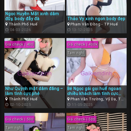
Các
Ngọc Huyền Mặt xinh dâm
TP
đũy, body đẫy đà
Thảo Vy xinh ngon body đẹp
Miền
Thành Phố Huế
Phạm Văn Đồng - TP Huế
04-03-2026
13-12-2025
Trung
Các
Giá check | 400
Giá check | 400k
TP
Tạm nghỉ
Miền
Tây
Các
TP
Như Quỳnh mặt dâm đãng –
Bé Ngọc gái gọi huế ngoan
Miền
làm tình cực phê
chiều khách làm tình cực
chất
Bắc
Thành Phố Huế
Phan Văn Trường, Vỹ Dạ, TP
02-10-2025
Huế
11-05-2025
Thành
Viên
Giá check | 500
Giá check | 500
Tạm nghỉ
Tạm nghỉ