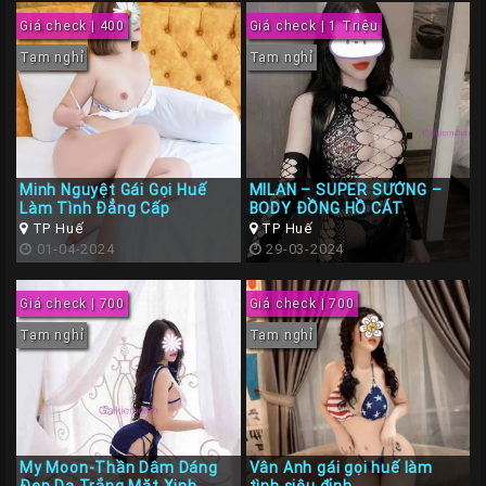
Giá check | 400
Giá check | 1 Triệu
Tạm nghỉ
Tạm nghỉ
Minh Nguyệt Gái Gọi Huế
MILAN – SUPER SƯỚNG –
Làm Tình Đẳng Cấp
BODY ĐỒNG HỒ CÁT
TP Huế
TP Huế
01-04-2024
29-03-2024
Giá check | 700
Giá check | 700
Tạm nghỉ
Tạm nghỉ
My Moon-Thần Dâm Dáng
Vân Anh gái gọi huế làm