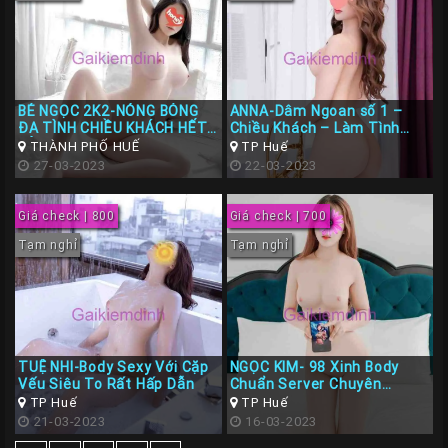
BÉ NGỌC 2K2-NÓNG BỎNG
ANNA-Dâm Ngoan số 1 –
ĐA TÌNH CHIỀU KHÁCH HẾT
Chiều Khách – Làm Tình
MÌNH
Cực Chất
THÀNH PHỐ HUẾ
TP Huế
27-03-2023
22-03-2023
Giá check | 800
Giá check | 700
Tạm nghỉ
Tạm nghỉ
TUỆ NHI-Body Sexy Với Cặp
NGỌC KIM- 98 Xinh Body
Vếu Siêu To Rất Hấp Dẫn
Chuẩn Server Chuyên
Nghiệp
TP Huế
TP Huế
21-03-2023
16-03-2023