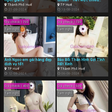
ngon giá rẽ
Chuẩn – Hết Mực Chiều
Khách
Thành Phố Huế
TP Huế
21-08-2024
13-08-2024
Giá check | 700
Giá check | 700
Tạm nghỉ
Tạm nghỉ
Ánh Ngọc-em gái hàng đẹp
Bảo Bối Thân Hình Gợi Tình
dịch vụ tốt
Rất Xinh
TP Huế
Thành Phố Huế
12-08-2024
06-08-2024
Giá check | 400
Giá check | 500
Tạm nghỉ
Tạm nghỉ