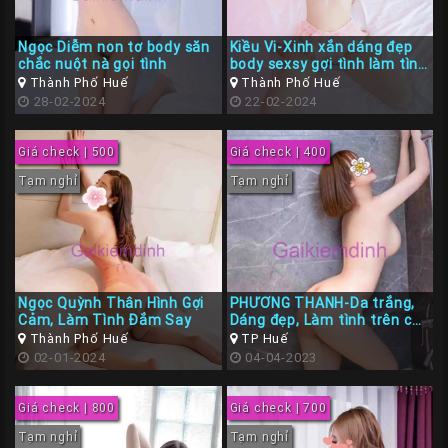
Ngọc Diễm non tơ body săn
Kiều Vi-Xinh xắn dáng đẹp
chắc nuột nà gọi tình
body sexsy gợi tình làm tình
đỉnh cao
Thành Phố Huế
Thành Phố Huế
28-02-2024
22-02-2024
Giá check | 500
Giá check | 400
Tạm nghỉ
Tạm nghỉ
Ngọc Quỳnh Thân Hình Gợi
PHƯƠNG THANH-Da trắng,
Cảm, Làm Tình Đắm Say
Dáng đẹp, Làm tình trên cả
tuyệt vời
Thành Phố Huế
TP Huế
02-01-2024
04-04-2023
Giá check | 800
Giá check | 700
Tạm nghỉ
Tạm nghỉ