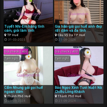
Tuyết Nhi-Em hàng tình
Gia hân-gái gọi huế xinh đẹp
cảm, giỏi làm tình
rất dâm và đa tình
TP Huế
Cầu Vỹ Dạ TP Huế
31-03-2025
21-09-2024
Giá check | 400
Giá check | 400
Tạm nghỉ
Tạm nghỉ
Cẩm Nhung gái gọi huế
Bảo Ngọc Xinh Tươi Nuột Nà
ngoan dâm
Chiều Lòng Khách
Thành Phố Huế
Thành Phố Huế
21-09-2024
21-09-2024