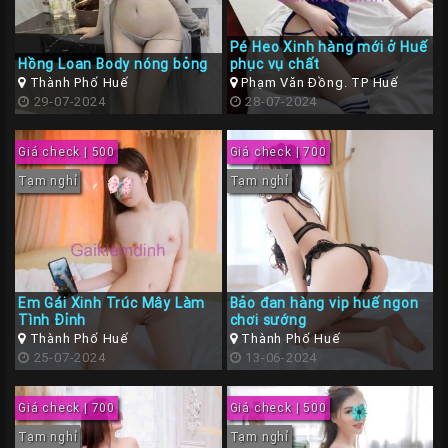
Pé Heo Xinh hàng mới ở Huế
Hồng Loan Body nóng bỏng
phục vụ chất
Thành Phố Huế
Phạm Văn Đồng. TP Huế
29-07-2024
28-07-2024
Giá check | 500
Giá check | 700
Tạm nghỉ
Tạm nghỉ
Em Gái Xinh Trúc Mây Làm
Bảo đan hàng vip huế ngon
Tình Đỉnh
chơi sướng
Thành Phố Huế
Thành Phố Huế
25-07-2024
13-06-2024
Giá check | 700
Giá check | 500
Tạm nghỉ
Tạm nghỉ