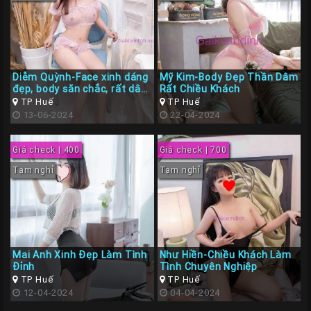
Diễm Quỳnh-Face xinh dáng
Mỹ Kim-Body Đẹp Thần Dâm
đẹp, body săn chắc, rất dâm
Rất Chiều Khách
và chiều khách
TP Huế
TP Huế
13-06-2024
22-04-2024
Giá check | 400
Giá check | 700
Tạm nghỉ
Tạm nghỉ
Mai Anh Xinh Đẹp Làm Tình
Như Hiền-Chiều Khách Làm
Đỉnh
Tình Chuyên Nghiệp
TP Huế
TP Huế
12-04-2024
04-04-2024