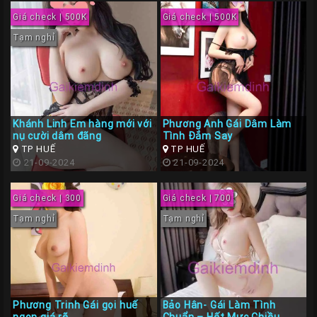
Giá check | 500K
Giá check | 500K
Tạm nghỉ
Khánh Linh Em hàng mới với
Phương Anh Gái Dâm Làm
nụ cười dâm đãng
Tình Đắm Say
TP HUẾ
TP HUẾ
21-09-2024
21-09-2024
Giá check | 300
Giá check | 700
Tạm nghỉ
Tạm nghỉ
Phương Trinh Gái gọi huế
Bảo Hân- Gái Làm Tình