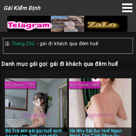
Gái
Gái Kiểm Định
×
Kiểm
Định
🛐
Trang Chủ
-
gái đi khách qua đêm huế
TRANG
CHỦ
Danh mục gái gọi: gái đi khách qua đêm huế
Liên
Hệ
Giá check | 700
Giá check | 600
Đăng
Bài
Gái
Gọi
Sài
Gòn
Bé Trà em gái gọi huế xinh
Hà Nhy Gái Gọi Huế Ngon