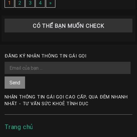
1
2
3
4
»
CÓ THỂ BẠN MUỐN CHECK
ĐĂNG KÝ NHẬN THÔNG TIN GÁI GỌI
NHẬN THÔNG TIN GÁI GỌI CAO CẤP, QUA ĐÊM NHANH
NHẤT - TƯ VẤN SỨC KHOẺ TÌNH DỤC
Trang chủ