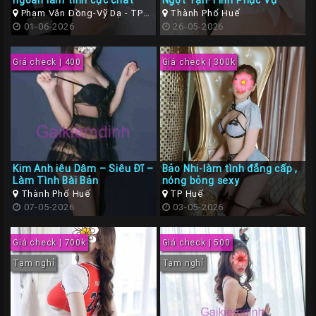
ngoan làm tình cực chất
Ngọt Tận Tình Phục Vụ
Gái
Phạm Văn Đồng-Vỹ Dạ - TP
Thành Phố Huế
Huế ( Thừa Thiên Huế )
01-06-2026
26-05-2026
Gọi
Đà
Giá check | 400
Giá check | 300k
Nẵng
Gái
Gọi
Hà
Nội
Kim Anh iêu Dâm – Siêu Đĩ –
Bảo Nhi-làm tình đẳng cấp ,
Các
Làm Tình Bài Bản
nóng bỏng sexy
TP
Thành Phố Huế
TP Huế
07-05-2026
03-05-2026
Miền
Nam
Giá check | 700k
Giá check | 500
Các
Tạm nghỉ
Tạm nghỉ
TP
Tây
Nguyên