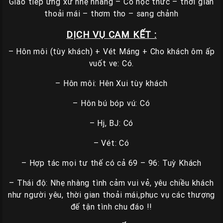
Giao tiếp ứng xử nhẹ nhàng – Có học thức – thời gian
thoải mái – thơm tho – sang chảnh
DỊCH VỤ CAM KẾT :
– Hôn môi (tùy khách) + Vét Máng + Cho khách ôm ấp
vuốt ve: Có.
– Hôn môi: Hên Xui tùy khách
– Hôn bú bóp vú: Có
– Hj, BJ: Có
– Vét: Có
– Hợp tác mọi tư thế có cả 69 – 96: Tuỳ Khách
– Thái độ: Nhẹ nhàng tình cảm vui vẻ, yêu chiều khách
như người yêu, thời gian thoải mái,phục vụ các thượng
đế tận tình chu đáo !!