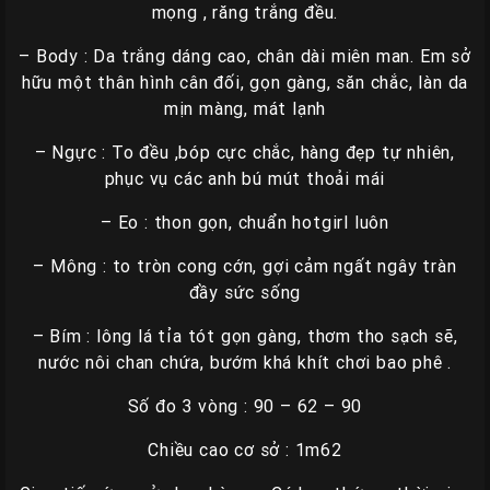
mọng , răng trắng đều.
– Body : Da trắng dáng cao, chân dài miên man. Em sở
hữu một thân hình cân đối, gọn gàng, săn chắc, làn da
mịn màng, mát lạnh
– Ngực : To đều ,bóp cực chắc, hàng đẹp tự nhiên,
phục vụ các anh bú mút thoải mái
– Eo : thon gọn, chuẩn hotgirl luôn
– Mông : to tròn cong cớn, gợi cảm ngất ngây tràn
đầy sức sống
– Bím : lông lá tỉa tót gọn gàng, thơm tho sạch sẽ,
nước nôi chan chứa, bướm khá khít chơi bao phê .
Số đo 3 vòng : 90 – 62 – 90
Chiều cao cơ sở : 1m62