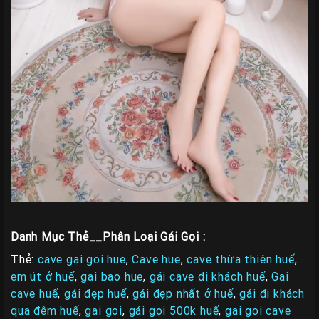
Danh Mục Thẻ__Phân Loại Gái Gọi :
Thẻ:
cave gai goi hue
,
Cave hue
,
cave thừa thiên huế
,
em út ở huế
,
gai bao hue
,
gái cave đi khách huế
,
Gai
cave huế
,
gái đẹp huế
,
gái đẹp nhất ở huế
,
gái đi khách
qua đêm huế
,
gai goi
,
gái gọi 500k huế
,
gai goi cave