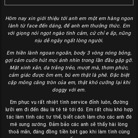
Gái
Gọi
Hôm nay xin giới thiệu tới anh em một em hàng ngon
Đà
lành từ face đến dáng, để anh em thưởng thức. Em
Nẵng
với giọng nói ngọt ngào tình cảm, cử chỉ e ấp, nũng
nịu dễ ngây ngất lòng người.
Gái
Gọi
Em hiền lành ngoan ngoãn, body 3 vòng nóng bỏng,
Hà
gợi cảm cuốn hút mọi ánh nhìn trong lần đầu gặp gỡ.
Nội
Mặt xinh xắn, da trắng trẻo, mượt mà, thơm phức,
cảm giác được ôm em, bú em thật là phê. Đặc biệt
Các
cặp mông căng tròn của em, thật khó cưỡng lại khi
TP
doggy với em.
Miền
Nam
Em phục vụ rất nhiệt tình service đỉnh luôn, đường
lưỡi em đi đến đâu là tê tê tới đó. Em rất chiu khó hợp
Các
tác làm tình các tư thế, biết cách làm cho các anh đê
TP
mê sung sướng. Đảm bảo các anh sẽ thấy hài lòng
Tây
thoã mãn, đáng đồng tiền bát gạo khi làm tình cùng
Nguyên