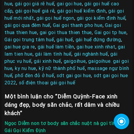
hue
,
gái gọi giá rẽ huế
,
gai goi hue
,
gái gọi huế cao
cấp
,
gái gọi huế giá rẽ
,
gái gọi huế kiểm định
,
gái gọi
huế mới nhất
,
gái gọi huế ngon
,
gái gọi kiểm định huế
,
gái gọi qua đêm huế
,
Gai goi thanh pho hue
,
Gai goi
thua thien hue
,
gai goi thua thien thue
,
Gai goi tp hue
,
Gái gọi trung tâm huế
,
gái huế
,
gái huế đứng đường
,
gai hue gia re
,
gái huế làm tiền
,
gai hue xinh nhat
,
gai
lam tien hue
,
gái làm tình huế
,
gái nghành huế
,
gái
phục vụ huế
,
gái xinh huế
,
gaigoihue
,
gaigoihue. gai goi
hue
,
ky nu hue
,
kỹ nữ thành phố huế
,
massage ngự bình
huế
,
phố đèn đỏ ở huế
,
sdt gai goi hue
,
sdt gai goi hue
2022
,
số điện thoại gái gọi huế
Một bình luận cho “Diễm Quỳnh-Face xinh
dáng đẹp, body săn chắc, rất dâm và chiều
khách”
Ngọc Diễm non tơ body săn chắc nuột nà gọi tình -
Gái Gọi Kiểm Định