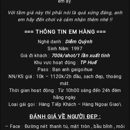
em ấy.
Các
Với tầm giá này thì phải nói là quá xứng đáng, anh
TP
em hãy đến chơi và cảm nhận thêm nhé !!
Miền
=== THÔNG TIN EM HÀNG ===
Trung
Nghệ danh :
Diễm Quỳnh
Các
Sinh Năm: 1997
TP
Giá đi khách :
700k/shot/1 lần xuất tinh
Miền
Khu vực hoạt động :
TP Huế
Tây
Pass : Bạn anh gaigoihue
NN/KS giá : 10k – 1120k/2h đầu, sạch đẹp, thoáng
Các
mát.
TP
Thời gian hoạt động : Từ 10h00 sáng đến 24h đêm
Miền
hằng ngày.
Bắc
Loại gái gọi : Hàng Tiếp Khách – Hàng Ngoại Giao\
Thành
ĐÁNH GIÁ VỀ NGƯỜI ĐẸP :
Viên
– Face : Đường nét thanh tú, mặt tròn , bầu bĩnh , môi