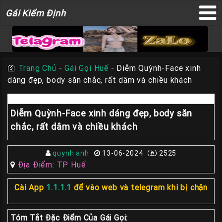
Gái
Gái Kiểm Định
×
Kiểm
Định
🛐
Trang Chủ
-
Gái Gọi Huế
-
Diễm Quỳnh-Face xinh
dáng đẹp, body săn chắc, rất dâm và chiều khách
TRANG
CHỦ
Diễm Quỳnh-Face xinh dáng đẹp, body săn
Liên
chắc, rất dâm và chiều khách
Hệ
Đăng
Bài
quynh anh
13-06-2024
2525
Địa Điểm: TP Huế
Gái
Gọi
Cài App
1.1.1.1
để vào web và telegram khi bị chặn
Sài
Gòn
Tóm Tắt Đặc Điểm Của Gái Gọi: