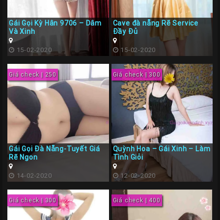
Các
Gái Gọi Kỳ Hân 9706 – Dâm
Cave đà nẵng Rẽ Service
TP
Và Xinh
Đầy Đủ
Miền
15-02-2020
15-02-2020
Trung
Các
Giá check | 250
Giá check | 300
TP
Miền
Tây
Các
TP
Gái Gọi Đà Nẵng-Tuyết Giá
Quỳnh Hoa – Gái Xinh – Làm
Miền
Rẽ Ngon
Tình Giỏi
Bắc
14-02-2020
12-02-2020
Thành
Viên
Giá check | 300
Giá check | 400