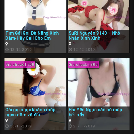
Tìm Gái Gọi Đà Nẵng Xinh
SuRi Nguyễn 9140 – Nhỏ
Dâm-Hãy Call Cho Em
Nhắn Xinh Xinh
12-12-2019
12-12-2019
Giá check | 250
Giá check | 300
Gái gọi ngọc khánh múp
Hải Yến Ngực căn bú múp
ngon dâm vô đối
hết xẩy
25-11-2019
21-11-2019