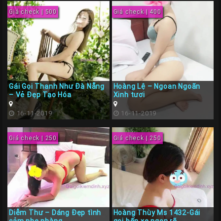
Giá check | 500
Giá check | 400
Gái Gọi Thanh Như Đà Nẵng
Hoàng Lệ – Ngoan Ngoãn
– Vẻ Đẹp Tạo Hóa
Xinh tươi
16-11-2019
16-11-2019
Giá check | 250
Giá check | 250
Diễm Thư – Dáng Đẹp tình
Hoàng Thùy Ms 1432-Gái