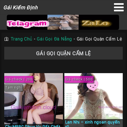
Gái
Gái Kiểm Định
×
Kiểm
Định
🛐
Trang Chủ
-
Gái Gọi Đà Nẵng
-
Gái Gọi Quận Cẩm Lệ
TRANG
GÁI GỌI QUẬN CẨM LỆ
CHỦ
Liên
Hệ
Giá check | 200
Giá check | 500
Đăng
Bài
Tạm nghỉ
Gái
Gọi
Sài
Gòn
Lan Nhi – xinh ngoan quyến