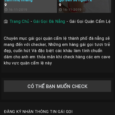
cảm nhẹ nhàng
gọi bến xe ngon rẽ
16-11-2019
16-11-2019
🛐
Trang Chủ
-
Gái Gọi Đà Nẵng
-
Gái Gọi Quận Cẩm Lệ
Chuyên mục gái gọi quận cẩm lệ thành phố đà nẵng sẽ
mang đến với checker, Những em hàng gái gọi tươi trẻ
đẹp, cuốn hút Và đặc biệt các khâu làm tình chuẩn
dâm cho anh em thỏa mãn khi check hàng các em cave
khu vực quận cẩm lệ này
CÓ THỂ BẠN MUỐN CHECK
ĐĂNG KÝ NHẬN THÔNG TIN GÁI GỌI