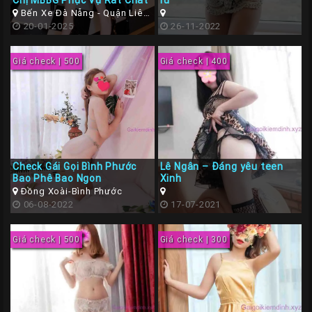
Chị MBBG Phục Vụ Rất Chất
rũ
Gái
Bến Xe Đà Nẵng - Quận Liên
Chiểu
20-01-2025
26-11-2022
Gọi
Đà
Giá check | 500
Giá check | 400
Nẵng
Gái
Gọi
Hà
Nội
Check Gái Gọi Bình Phước
Lê Ngân – Đáng yêu teen
Các
Bao Phê Bao Ngon
Xinh
TP
Đồng Xoài-Bình Phước
06-08-2022
17-07-2021
Miền
Nam
Giá check | 500
Giá check | 300
Các
TP
Tây
Nguyên