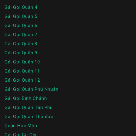
Gái Gọi Quận 4
Gái Gọi Quận 5
Gái Gọi Quận 6
Gái Gọi Quận 7
Gái Gọi Quận 8
Gái Gọi Quận 9
Gái Gọi Quận 10
Gái Gọi Quận 11
Gái Gọi Quận 12
Gái Gọi Quận Phú Nhuận
Gái Gọi Bình Chánh
Gái Gọi Quận Tân Phú
Gái Gọi Quận Thủ đức
Quận Hóc Môn
Gái Gọi Củ Chi