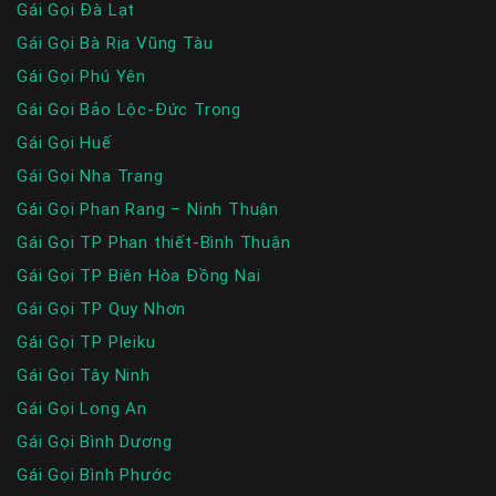
Gái Gọi Đà Lạt
Gái Gọi Bà Rịa Vũng Tàu
Gái Gọi Phú Yên
Gái Gọi Bảo Lộc-Đức Trọng
Gái Gọi Huế
Gái Gọi Nha Trang
Gái Gọi Phan Rang – Ninh Thuận
Gái Gọi TP Phan thiết-Bình Thuận
Gái Gọi TP Biên Hòa Đồng Nai
Gái Gọi TP Quy Nhơn
Gái Gọi TP Pleiku
Gái Gọi Tây Ninh
Gái Gọi Long An
Gái Gọi Bình Dương
Gái Gọi Bình Phước