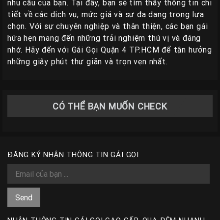
nhu cầu của bạn. Tại đây, bạn sẽ tìm thấy thông tin chi
tiết về các dịch vụ, mức giá và sự đa dạng trong lựa
Các
chọn. Với sự chuyên nghiệp và thân thiện, các bạn gái
TP
hứa hẹn mang đến những trải nghiệm thú vị và đáng
Miền
nhớ. Hãy đến với Gái Gọi Quận 4 TP.HCM để tận hưởng
Trung
những giây phút thư giãn và trọn vẹn nhất.
Các
TP
Miền
CÓ THỂ BẠN MUỐN CHECK
Tây
Các
TP
Miền
ĐĂNG KÝ NHẬN THÔNG TIN GÁI GỌI
Bắc
Thành
Viên