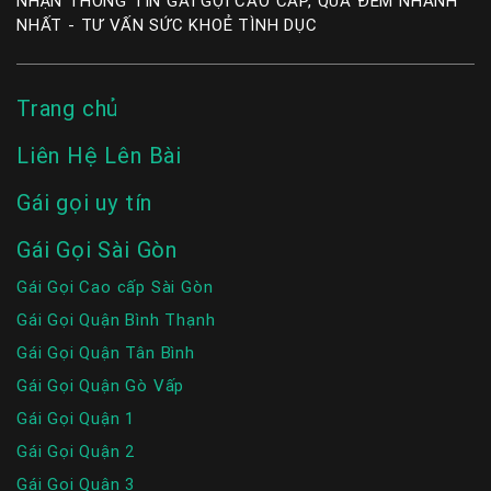
NHẬN THÔNG TIN GÁI GỌI CAO CẤP, QUA ĐÊM NHANH
NHẤT - TƯ VẤN SỨC KHOẺ TÌNH DỤC
Trang chủ
Liên Hệ Lên Bài
Gái gọi uy tín
Gái Gọi Sài Gòn
Gái Gọi Cao cấp Sài Gòn
Gái Gọi Quận Bình Thạnh
Gái Gọi Quận Tân Bình
Gái Gọi Quận Gò Vấp
Gái Gọi Quận 1
Gái Gọi Quận 2
Gái Gọi Quận 3