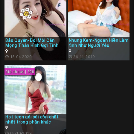
Bảo Quyên-Đôi Môi Căn
Nhung Kem-Ngoan Hiền Làm
Mọng Thân Hình Gợi Tình
tình Như Người Yêu
15-04-2020
26-11-2019
Giá check | 600
Hot teen gái sài gòn chất
nhất trong phân khúc
08-10-2019