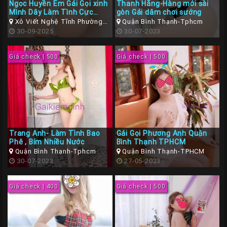
Ngọc Huyền Em Gái Gọi xinh
Thanh Hằng-Hàng mới sài
Gái
Mình Dây Làm Tình Cực
gòn Gái dâm chơi sướng
Gọi
Chất
Xô Viết Nghệ Tĩnh Phường
Quận Bình Thạnh-Tphcm
26, Quận Bình Thạnh, Thành
30-09-2025
30-07-2023
Đà
phố Hồ Chí Minh
Nẵng
Giá check | 500
Giá check | 500
Gái
Gọi
Hà
Nội
Các
Trang Anh- Làm Tình Bao
Gái Gọi Phương Anh Quận
TP
Phê , Bím Nhiều Nước
Bình Thạnh TPHCM
Miền
Quận Bình Thạnh-Tphcm
Quận Bình Thạnh-TPHCM
30-07-2023
27-05-2023
Nam
Các
Giá check | 400
Giá check | 500
TP
Tây
Nguyên