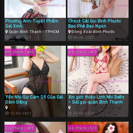
Các
TP
Phương Anh-Tuyệt Phẩm
Check Gái Gọi Bình Phước
Miền
Gái Xinh
Bao Phê Bao Ngon
Trung
Quận Bình Thạnh - TPHCM
Đồng Xoài-Bình Phước
05-05-2023
06-08-2022
Các
TP
Giá check | 400
Giá check | 400
Miền
Tây
Các
TP
Miền
Yến Nhi-Sự Cám Dỗ Của Gái
Xin giới thiệu Linh Nhi BaBy
Bắc
Dâm Đãng
– Gái gọi quận Bình Thạnh
Thành
12-03-2021
05-05-2020
Viên
Giá check | 400
Giá check | 500