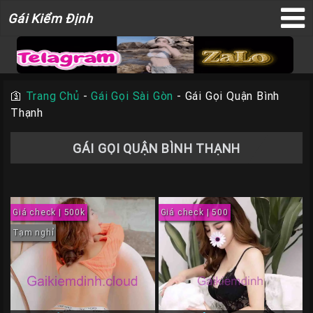
Gái
Gái Kiểm Định
×
Kiểm
Định
🛐
Trang Chủ
-
Gái Gọi Sài Gòn
-
Gái Gọi Quận Bình
Thạnh
TRANG
CHỦ
GÁI GỌI QUẬN BÌNH THẠNH
Liên
Hệ
Đăng
Giá check | 500k
Giá check | 500
Bài
Tạm nghỉ
Gái
Gọi
Sài
Gòn