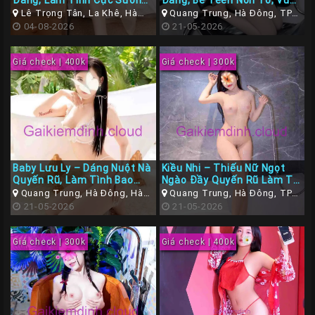
Đãng, Làm Tình Cực Sướng
Đãng, Bé Teen Non Tơ, Vú
Gái
Với Kỹ Năng Đỉnh Cao và
Căng Mọng
Lê Trọng Tân, La Khê, Hà
Quang Trung, Hà Đông, TP
Phục Vụ Tận Tâm
Đông, Hà Nội
04-08-2026
Hà Nội
21-05-2026
Gọi
Đà
Giá check | 400k
Giá check | 300k
Nẵng
Gái
Gọi
Hà
Nội
Baby Lưu Ly – Dáng Nuột Nà
Kiều Nhi – Thiếu Nữ Ngọt
Các
Quyến Rũ, Làm Tình Bao
Ngào Đầy Quyến Rũ Làm Tại
TP
Phê!
Quang Trung, Hà Đông, Hà
Quang Trung, Hà Đông, Hà
Quang Trung, Hà Đông, TP
Nội
Nội
21-05-2026
Hà Nội
21-05-2026
Miền
Nam
Giá check | 300k
Giá check | 400k
Các
TP
Tây
Nguyên