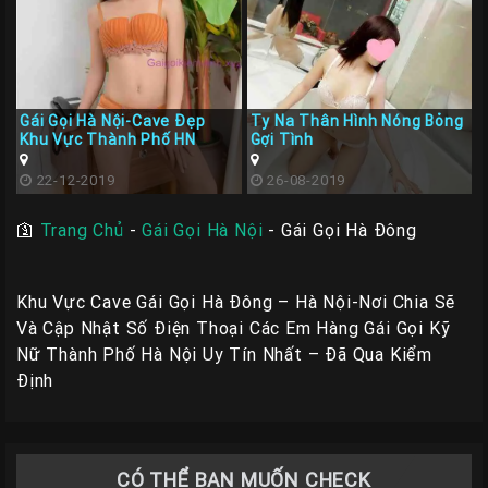
Gái Gọi Hà Nội-Cave Đẹp
Ty Na Thân Hình Nóng Bỏng
Khu Vực Thành Phố HN
Gợi Tình
22-12-2019
26-08-2019
🛐
Trang Chủ
-
Gái Gọi Hà Nội
-
Gái Gọi Hà Đông
Khu Vực Cave Gái Gọi Hà Đông – Hà Nội-Nơi Chia Sẽ
Và Cập Nhật Số Điện Thoại Các Em Hàng Gái Gọi Kỹ
Nữ Thành Phố Hà Nội Uy Tín Nhất – Đã Qua Kiểm
Định
CÓ THỂ BẠN MUỐN CHECK