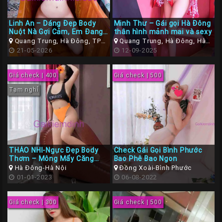
Các
Linh An – Dáng Đẹp Body
Minh Thư – Gái gọi Hà Đông
TP
Nuột Nà Gợi Cảm, Em Đang
thân hình mảnh mai và sexy
Hoạt Động Tại Hà Đông, Hà
Miền
Quang Trung, Hà Đông, TP
Quang Trung, Hà Đông, Hà
Nội
Hà Nội
21-05-2026
Nội
12-09-2025
Trung
Các
Giá check | 400
Giá check | 500
TP
Tạm nghỉ
Miền
Tây
Các
TP
THẢO NHI-Ngực Đẹp Body
Check Gái Gọi Bình Phước
Miền
Thơm – Mông Mẩy Căng
Bao Phê Bao Ngon
Tràn – Thỏa Mãn Sung
Bắc
Hà Đông-Hà Nội
Đồng Xoài-Bình Phước
Sướng
01-01-2023
06-08-2022
Thành
Viên
Giá check | 300
Giá check | 500