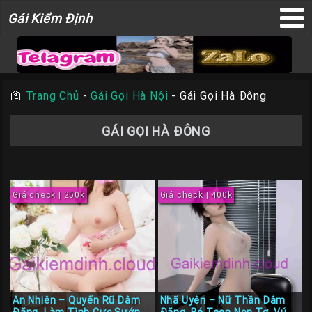
Gái
Gái Kiểm Định
×
Kiểm
Định
🛐
Trang Chủ
-
Gái Gọi Hà Nội
-
Gái Gọi Hà Đông
TRANG
GÁI GỌI HÀ ĐÔNG
CHỦ
Liên
Hệ
Giá check | 250k
Giá check | 400k
Đăng
Bài
Gái
Gọi
Sài
Gòn
An Nhiên – Quyến Rũ Dâm
Nhã Uyên – Nữ Thần Dâm