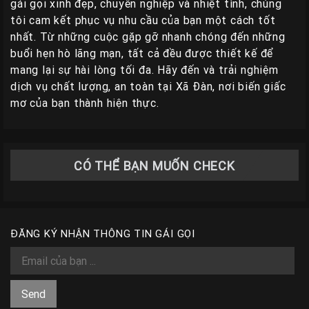
gái gọi xinh đẹp, chuyên nghiệp và nhiệt tình, chúng
tôi cam kết phục vụ nhu cầu của bạn một cách tốt
Các
nhất. Từ những cuộc gặp gỡ nhanh chóng đến những
TP
buổi hẹn hò lãng mạn, tất cả đều được thiết kế để
Miền
mang lại sự hài lòng tối đa. Hãy đến và trải nghiệm
Trung
dịch vụ chất lượng, an toàn tại Xã Đàn, nơi biến giấc
Các
mơ của bạn thành hiện thực.
TP
Miền
Tây
CÓ THỂ BẠN MUỐN CHECK
Các
TP
Miền
ĐĂNG KÝ NHẬN THÔNG TIN GÁI GỌI
Bắc
Thành
Viên