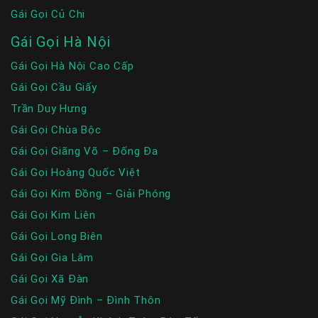
Gái Gọi Củ Chi
Gái Gọi Hà Nội
Gái Gọi Hà Nội Cao Cấp
Gái Gọi Cầu Giấy
Trần Duy Hưng
Gái Gọi Chùa Bộc
Gái Gọi Giãng Võ – Đống Đa
Gái Gọi Hoàng Quốc Việt
Gái Gọi Kim Đồng – Giải Phóng
Gái Gọi Kim Liên
Gái Gọi Long Biên
Gái Gọi Gia Lâm
Gái Gọi Xã Đàn
Gái Gọi Mỹ Đình – Đình Thôn