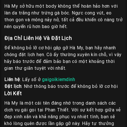
Hà My sở hữu một body không thể hoàn hảo hơn với
làn da trắng như trứng gà bóc. Ngực cong vút, eo
thon gọn và mông nảy nở, tất cả đều khiến cô nàng trở
nên quyến rũ hơn bao giờ hết.
Địa Chỉ Liên Hệ Và Đặt Lịch
Để không bỏ lỡ cơ hội gặp gỡ Hà My, bạn hãy nhanh
chóng đặt lịch hẹn. Cô ấy thường xuyên kín chỗ, vì vậy
hãy báo trước để đảm bảo bạn có một khoảng thời
gian thư giãn tuyệt vời nhất.
Liên hệ
: Lấy số ở
gaigoikiemdinh
Đặt lịch
: Nhớ thông báo trước để không bỏ lỡ cơ hội
Lời Kết
Hà My là một cái tên đáng nhớ trong danh sách các
dịch vụ gái gọi tại Phan Thiết. Với sự kết hợp giữa vẻ
đẹp xinh xắn và khả năng phục vụ nhiệt tình, bạn sẽ
khó lòng quên được lần gặp gỡ này. Hãy tự thưởng