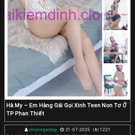
Gái
Gọi
Đà
Nẵng
Gái
Gọi
Hà
Nội
Các
TP
Miền
Nam
Hà My – Em Hàng Gái Gọi Xinh Teen Non Tơ Ở
Các
TP Phan Thiết
TP
Tây
chiasegaidep
21-07-2025
1221
Nguyên