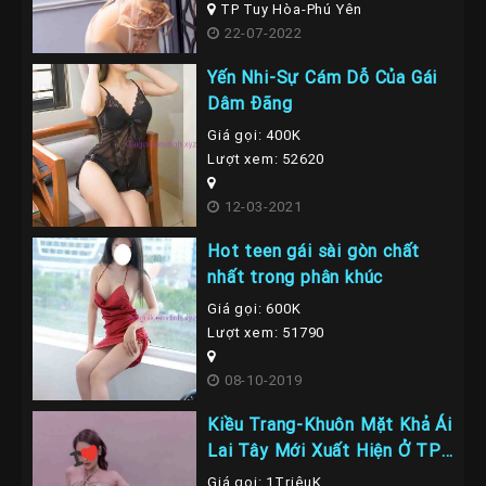
TP Tuy Hòa-Phú Yên
22-07-2022
Yến Nhi-Sự Cám Dỗ Của Gái
Dâm Đãng
Giá gọi: 400K
Lượt xem: 52620
12-03-2021
Hot teen gái sài gòn chất
nhất trong phân khúc
Giá gọi: 600K
Lượt xem: 51790
08-10-2019
Kiều Trang-Khuôn Mặt Khả Ái
Lai Tây Mới Xuất Hiện Ở TP
Nha Trang
Giá gọi: 1TriệuK