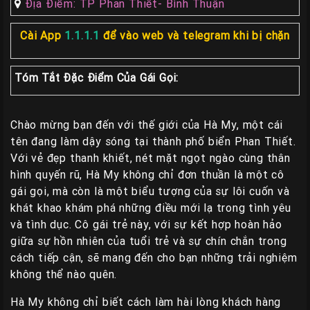
Địa Điểm: TP Phan Thiết- Bình Thuận
Các
Cài App
1.1.1.1
để vào web và telegram khi bị chặn
TP
Miền
Trung
Tóm Tắt Đặc Điểm Của Gái Gọi:
Các
TP
Chào mừng bạn đến với thế giới của Hà My, một cái
Miền
tên đang làm dậy sóng tại thành phố biển Phan Thiết.
Tây
Với vẻ đẹp thanh khiết, nét mặt ngọt ngào cùng thân
hình quyến rũ, Hà My không chỉ đơn thuần là một cô
Các
gái gọi, mà còn là một biểu tượng của sự lôi cuốn và
TP
khát khao khám phá những điều mới lạ trong tình yêu
Miền
và tình dục. Cô gái trẻ này, với sự kết hợp hoàn hảo
Bắc
giữa sự hồn nhiên của tuổi trẻ và sự chín chắn trong
cách tiếp cận, sẽ mang đến cho bạn những trải nghiệm
Thành
không thể nào quên.
Viên
Hà My không chỉ biết cách làm hài lòng khách hàng