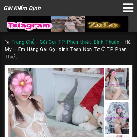
Gái
Gái Kiểm Định
×
Kiểm
Định
🛐
Trang Chủ
-
Gái Gọi TP Phan thiết-Bình Thuận
-
Hà
My – Em Hàng Gái Gọi Xinh Teen Non Tơ Ở TP Phan
TRANG
Thiết
CHỦ
Liên
Hệ
Đăng
Bài
Gái
Gọi
Sài
Gòn