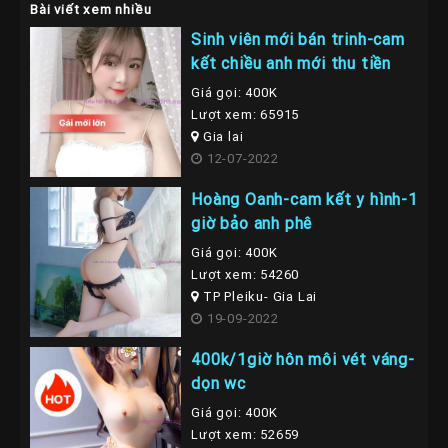
Bài viết xem nhiều
Sinh viên mới bán trinh-cam
kết chiều anh mới thu tiền
Giá gọi: 400K
Lượt xem: 65915
Gia lai
12-07-2022
Hoàng Oanh-cam kết y hình-1
giờ bảo anh phê
Giá gọi: 400K
Lượt xem: 54260
TP Pleiku- Gia Lai
19-09-2022
400k/1giờ hôn môi vét váng-
dọn wc
Giá gọi: 400K
Lượt xem: 52659