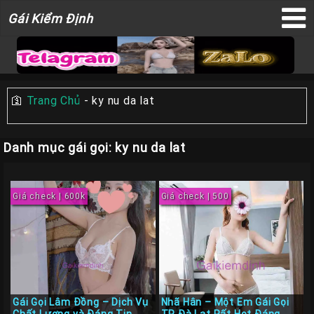
Gái
Gái Kiểm Định
×
Kiểm
Định
🛐
Trang Chủ
-
ky nu da lat
TRANG
CHỦ
Danh mục gái gọi: ky nu da lat
Liên
Hệ
Giá check | 600k
Giá check | 500
Đăng
Bài
Gái
Gọi
Sài
Gòn
Gái Gọi Lâm Đồng – Dịch Vụ
Nhã Hân – Một Em Gái Gọi