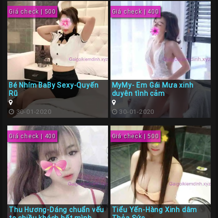
Giá check | 500
Giá check | 400
Bé Nhím BaBy Sexy-Quyến
MyMy- Em Gái Mưa xinh
Rũ
duyên tình cảm
30-01-2020
30-01-2020
Giá check | 400
Giá check | 500
Thu Hương-Dáng chuẩn vếu
Tiểu Yến-Hàng Xinh dâm