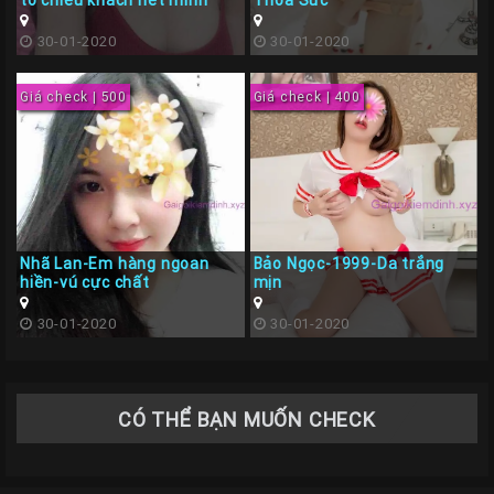
to chiều khách hết mình
Thỏa Sức
30-01-2020
30-01-2020
Giá check | 500
Giá check | 400
Nhã Lan-Em hàng ngoan
Bảo Ngọc-1999-Da trắng
hiền-vú cực chất
mịn
30-01-2020
30-01-2020
CÓ THỂ BẠN MUỐN CHECK