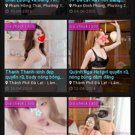
Chất Lượng và Đáng Tin
TP Đà Lạt Rất Hot Đáng
Gái
Cậy
Check Hàng
Phạm Hồng Thái, Phường 10,
Phan Đình Phùng, Phường 2,
Đà Lạt, Lâm Đồng
10-09-2025
Thành phố Đà Lạt, Lâm Đồng
04-06-2025
Gọi
Đà
Giá check | 500
Giá check | 500
Nẵng
Gái
Gọi
Hà
Nội
Thanh Thanh-xinh đẹp
Quỳnh Nga-Hotgirl quyến rũ,
Các
quyến rũ, body nóng bỏng,
nóng bỏng dâm đãng
TP
nhẹ nhàng tình cảm
Thành Phố Đà Lạt - Lâm
Thành Phố Đà Lạt - Lâm
Đồng
13-04-2024
Đồng
12-04-2024
Miền
Nam
Giá check | 500
Giá check | 400
Các
TP
Tây
Nguyên