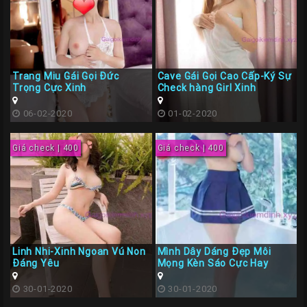
Trang Miu Gái Gọi Đức
Cave Gái Gọi Cao Cấp-Ký Sự
Trọng Cực Xinh
Check hàng Girl Xinh
06-02-2020
01-02-2020
Giá check | 400
Giá check | 400
Linh Nhi-Xinh Ngoan Vú Non
Mình Dây Dáng Đẹp Môi
Đáng Yêu
Mọng Kèn Sáo Cực Hay
30-01-2020
30-01-2020