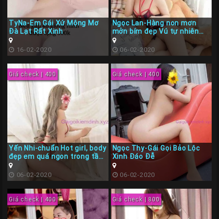
Các
TyNa-Em Gái Xứ Mộng Mơ
Ngọc Lan-Hàng non mơn
TP
Đà Lạt Rất Xinh
mởn bím đẹp Vú tự nhiên
cực đẹp
Miền
16-02-2020
06-02-2020
Trung
Các
Giá check | 400
Giá check | 400
TP
Miền
Tây
Các
TP
Yến Nhi-chuẩn Hot girl, body
Ngọc Thy-Gái Gọi Bảo Lộc
Miền
đẹp em quá ngon trong tầm
Xinh Đáo Đễ
giá
Bắc
06-02-2020
06-02-2020
Thành
Viên
Giá check | 400
Giá check | 800